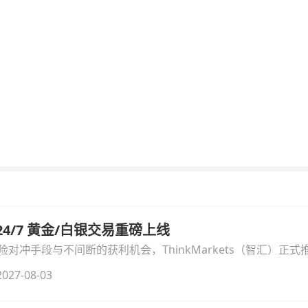
汇 24/7 黄金/白银交易重磅上线
冲手段与不间断的获利机会，ThinkMarkets（智汇）正式推出
细拆解本次升级的核心交易品种、杠杆配置、支持软件及交易细
027-08-03