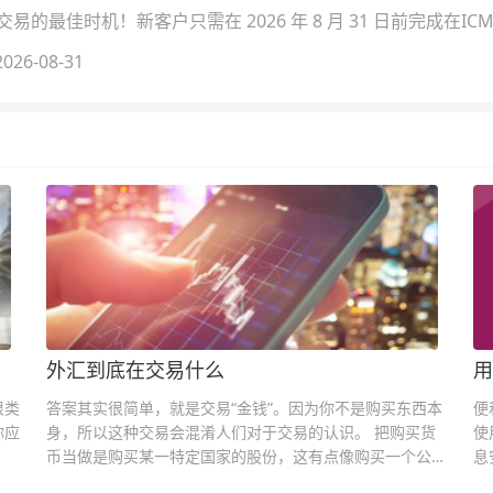
的最佳时机！新客户只需在 2026 年 8 月 31 日前完成在ICM
026-08-31
外汇到底在交易什么
用
很类
答案其实很简单，就是交易“金钱”。因为你不是购买东西本
便
你应
身，所以这种交易会混淆人们对于交易的认识。 把购买货
使
币当做是购买某一特定国家的股份，这有点像购买一个公司
息
的股票一样。货币的价格直接反映市场对于一国当前以及未
息