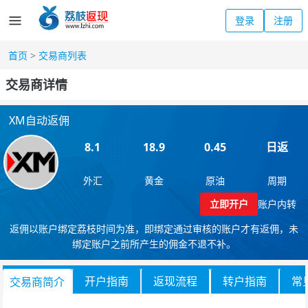
登录
注册
首页
>
交易商列表
交易商详情
XM自动返佣
8.1
18.9
0.45
日返
外汇
黄金
原油
周期
立即开户
账户内转
返佣以账户绑定荔枝时间为准，即绑定通过审核的账户才有返佣，未
绑定账户之前所产生的佣金不退不补。
开户指南
返现流程
转户指南
常
交易商简介