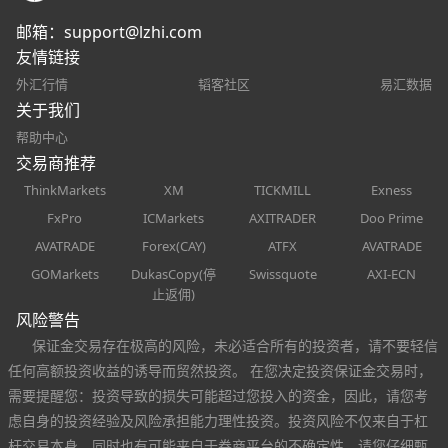
邮箱：
support@lzhi.com
友情链接
外汇行情
韬客社区
易汇数据
关于我们
帮助中心
交易商推荐
ThinkMarkets
XM
TICKMILL
Exness
FxPro
ICMarkets
AXITRADER
Doo Prime
AVATRADE
Forex(CAY)
ATFX
AVATRADE
GOMarkets
DukasCopy(停
Swissquote
AXI-ECN
止返佣)
风险警告
保证金交易存在极高的风险，未必适合所有的投资者，请不要轻信
任何高额投资收益的诱导而贸然投资。 在您决定投资保证金交易时，
需要提醒您：投资导致的损失可能超过您投入的资金，因此，请您考
虑自身的投资经验及风险承担能力理性投资。投资风险不仅来自于杠
杆交易本身，同时也有可能来自于券商平台的不确定性，请您仔细甄