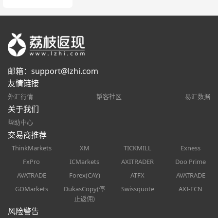
邮箱：
support@lzhi.com
友情链接
外汇行情
韬客社区
易汇数据
关于我们
帮助中心
交易商推荐
ThinkMarkets
XM
TICKMILL
Exness
FxPro
ICMarkets
AXITRADER
Doo Prime
AVATRADE
Forex(CAY)
ATFX
AVATRADE
GOMarkets
DukasCopy(停
Swissquote
AXI-ECN
止返佣)
风险警告