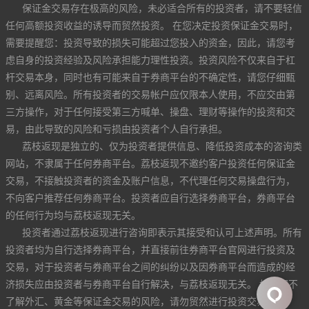
保证金交易存在极高的风险，未必适合所有的投资者，请不要轻信
任何高额投资收益的诱导而贸然投资。 在您决定投资保证金交易时，
需要提醒您：投资导致的损失可能超过您投入的资金，因此，请您考
虑自身的投资经验及风险承担能力理性投资。投资风险不仅来自于杠
杆交易本身，同时也有可能来自于券商平台的不确定性，请您仔细甄
别、远离风险。所有投资者的交易帐户应仅限本人使用，不应交由第
三方操作，对于任何接受第三方喊单、操盘、理财等操作的投资和交
易，由此导致的风险和亏损由投资者个人自行承担。
荔枝返现是独立的、仅为投资者提供信息、降低投资成本的咨询类
网站，不隶属于任何券商平台。荔枝返现不邀约客户投资任何保证金
交易，不接触投资者的资金及账户信息，不代理任何交易操盘行为，
不向客户推荐任何券商平台。投资者应自行选择券商平台，券商平台
的任何行为均与荔枝返现无关。
投资者通过荔枝返现进行咨询即表示其接受和认可上述声明。所有
投资者均为自行选择券商平台，并直接前往券商平台官网进行投资及
交易，对于投资者与券商平台之间的纠纷以及因券商平台而造成的经
济损失应由投资者与券商平台自行解决，与荔枝返现无关。 如果您不
了解外汇、黄金等保证金交易的风险，请勿贸然进行投资交易。