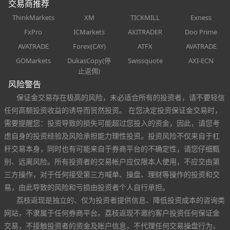
交易商推荐
ThinkMarkets
XM
TICKMILL
Exness
FxPro
ICMarkets
AXITRADER
Doo Prime
AVATRADE
Forex(CAY)
ATFX
AVATRADE
GOMarkets
DukasCopy(停
Swissquote
AXI-ECN
止返佣)
风险警告
保证金交易存在极高的风险，未必适合所有的投资者，请不要轻信
任何高额投资收益的诱导而贸然投资。 在您决定投资保证金交易时，
需要提醒您：投资导致的损失可能超过您投入的资金，因此，请您考
虑自身的投资经验及风险承担能力理性投资。投资风险不仅来自于杠
杆交易本身，同时也有可能来自于券商平台的不确定性，请您仔细甄
别、远离风险。所有投资者的交易帐户应仅限本人使用，不应交由第
三方操作，对于任何接受第三方喊单、操盘、理财等操作的投资和交
易，由此导致的风险和亏损由投资者个人自行承担。
荔枝返现是独立的、仅为投资者提供信息、降低投资成本的咨询类
网站，不隶属于任何券商平台。荔枝返现不邀约客户投资任何保证金
交易，不接触投资者的资金及账户信息，不代理任何交易操盘行为，