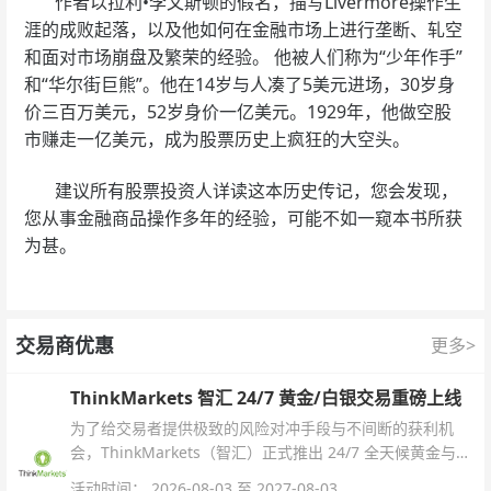
作者以拉利•李文斯顿的假名，描写Livermore操作生
涯的成败起落，以及他如何在金融市场上进行垄断、轧空
和面对市场崩盘及繁荣的经验。 他被人们称为“少年作手”
和“华尔街巨熊”。他在14岁与人凑了5美元进场，30岁身
价三百万美元，52岁身价一亿美元。1929年，他做空股
市赚走一亿美元，成为股票历史上疯狂的大空头。
建议所有股票投资人详读这本历史传记，您会发现，
您从事金融商品操作多年的经验，可能不如一窥本书所获
为甚。
交易商优惠
更多>
ThinkMarkets 智汇 24/7 黄金/白银交易重磅上线
为了给交易者提供极致的风险对冲手段与不间断的获利机
会，ThinkMarkets（智汇）正式推出 24/7 全天候黄金与白
银交易！本文将为您详细拆解本次升级的核心交易品种、杠
活动时间： 2026-08-03 至 2027-08-03