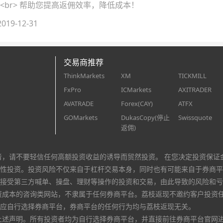
！<br> 帮助您提高返佣效率，降低成本！
019-12-31
交易商推荐
ThinkMarkets
XM
TICKMILL
FxPro
ICMarkets
AXITRADER
AVATRADE
Forex(CAY)
ATFX
GOMarkets
DukasCopy(停止
Swissquote
返佣)
者，请不要轻信任何高额投资收益的诱导而贸然投资。 在您决定投资保证
性投资。投资风险不仅来自于杠杆交易本身，同时也有可能来自于券商平
接受第三方喊单、操盘、理财等操作的投资和交易，由此导致的风险和亏
资成本的咨询类网站，不隶属于任何券商平台。荔枝返现不邀约客户投资
应自行选择券商平台，券商平台的任何行为均与荔枝返现无关。
上述声明。所有投资者均为自行选择券商平台，并直接前往券商平台官网