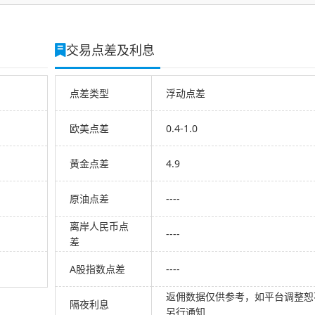
交易点差及利息
点差类型
浮动点差
欧美点差
0.4-1.0
黄金点差
4.9
原油点差
----
离岸人民币点
----
差
A股指数点差
----
返佣数据仅供参考，如平台调整恕
隔夜利息
另行通知