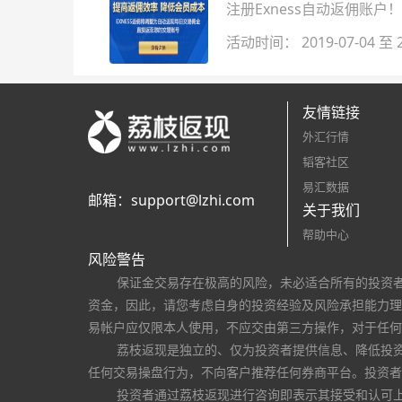
注册Exness自动返佣账户
活动时间： 2019-07-04 至 2
友情链接
外汇行情
韬客社区
易汇数据
邮箱：
support@lzhi.com
关于我们
帮助中心
风险警告
保证金交易存在极高的风险，未必适合所有的投资
资金，因此，请您考虑自身的投资经验及风险承担能力理
易帐户应仅限本人使用，不应交由第三方操作，对于任何
荔枝返现是独立的、仅为投资者提供信息、降低投
任何交易操盘行为，不向客户推荐任何券商平台。投资者
投资者通过荔枝返现进行咨询即表示其接受和认可