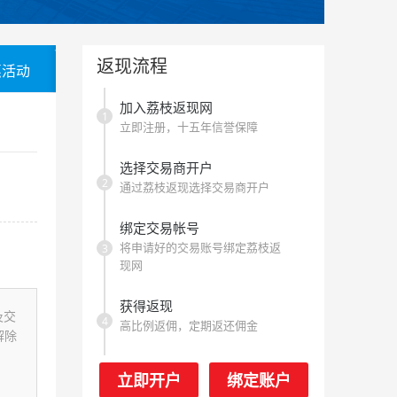
返现流程
惠活动
加入荔枝返现网
1
立即注册，十五年信誉保障
选择交易商开户
2
通过荔枝返现选择交易商开户
绑定交易帐号
将申请好的交易账号绑定荔枝返
3
现网
获得返现
及交
4
高比例返佣，定期返还佣金
解除
立即开户
绑定账户