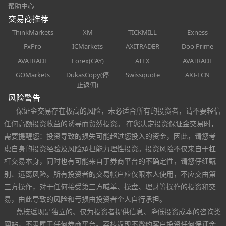
帮助中心
交易商推荐
ThinkMarkets
XM
TICKMILL
Exness
FxPro
ICMarkets
AXITRADER
Doo Prime
AVATRADE
Forex(CAY)
ATFX
AVATRADE
GOMarkets
DukasCopy(停
Swissquote
AXI-ECN
止返佣)
风险警告
保证金交易存在极高的风险，未必适合所有的投资者，请不要轻信
任何高额投资收益的诱导而贸然投资。 在您决定投资保证金交易时，
需要提醒您：投资导致的损失可能超过您投入的资金，因此，请您考
虑自身的投资经验及风险承担能力理性投资。投资风险不仅来自于杠
杆交易本身，同时也有可能来自于券商平台的不确定性，请您仔细甄
别、远离风险。所有投资者的交易帐户应仅限本人使用，不应交由第
三方操作，对于任何接受第三方喊单、操盘、理财等操作的投资和交
易，由此导致的风险和亏损由投资者个人自行承担。
荔枝返现是独立的、仅为投资者提供信息、降低投资成本的咨询类
网站，不隶属于任何券商平台。荔枝返现不邀约客户投资任何保证金