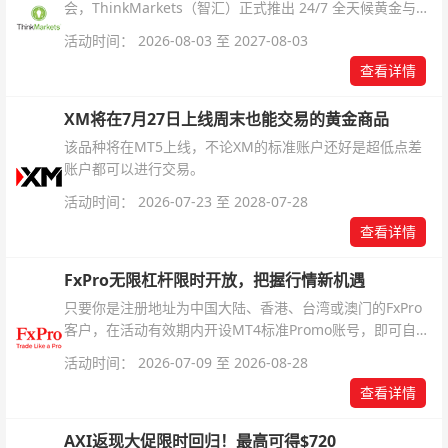
会，ThinkMarkets（智汇）正式推出 24/7 全天候黄金与白
银交易！本文将为您详细拆解本次升级的核心交易品种、杠
活动时间： 2026-08-03 至 2027-08-03
杆配置、支持软件及交易细则。
查看详情
XM将在7月27日上线周末也能交易的黄金商品
该品种将在MT5上线，不论XM的标准账户还好是超低点差
账户都可以进行交易。
活动时间： 2026-07-23 至 2028-07-28
查看详情
FxPro无限杠杆限时开放，把握行情新机遇
只要你是注册地址为中国大陆、香港、台湾或澳门的FxPro
客户，在活动有效期内开设MT4标准Promo账号，即可自动
解锁无限倍杠杆福利，无需额外复杂操作。
活动时间： 2026-07-09 至 2026-08-28
查看详情
AXI返现大促限时回归！最高可得$720