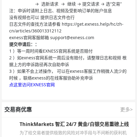
→ 选新请求 → 继续 → 提交请求 → 选“交易”
注：申诉时请附上日志、视频及受影响订单的账户信息
没有视频也可以 提供日志文件也行
日志文件的查找方法请参看 https://get.exness.help/hc/zh-
cn/articles/360013312112
exness官网客服邮箱
support@exness.com
提交申请后：：
1 ）等一周时间看EXNESS官网系统是否赔付
2 ）如exness官网系统一周后没有赔付，请整理日志和视频 根
据上方的申诉路径再次自助申诉
3 ）如果不会上述操作， 可以在exness客服工作稍微人流少的
时候 ，联络exness的在线客服协助补充申诉
点这里访问EXNESS官网
交易商优惠
更多>
ThinkMarkets 智汇 24/7 黄金/白银交易重磅上线
为了给交易者提供极致的风险对冲手段与不间断的获利机