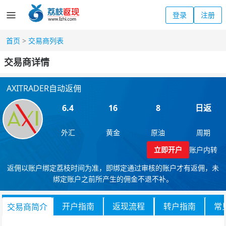
登录
注册
首页
>
交易商列表
交易商详情
AXITRADER自动返佣
6.4
16
8
日返
外汇
黄金
原油
周期
立即开户
账户内转
返佣以账户绑定荔枝时间为准，即绑定通过审核的账户才有返佣，未
绑定账户之前所产生的佣金不退不补。
开户指南
返现流程
转户指南
常
交易商简介