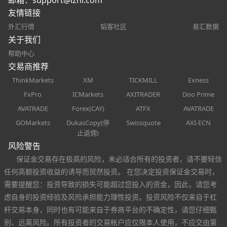
邮箱：
support@lzhi.com
友情链接
外汇行情
韬客社区
易汇数据
关于我们
帮助中心
交易商推荐
ThinkMarkets
XM
TICKMILL
Exness
FxPro
ICMarkets
AXITRADER
Doo Prime
AVATRADE
Forex(CAY)
ATFX
AVATRADE
GOMarkets
DukasCopy(停
Swissquote
AXI-ECN
止返佣)
风险警告
保证金交易存在极高的风险，未必适合所有的投资者，请不要轻信
任何高额投资收益的诱导而贸然投资。 在您决定投资保证金交易时，
需要提醒您：投资导致的损失可能超过您投入的资金，因此，请您考
虑自身的投资经验及风险承担能力理性投资。投资风险不仅来自于杠
杆交易本身，同时也有可能来自于券商平台的不确定性，请您仔细甄
别、远离风险。所有投资者的交易帐户应仅限本人使用，不应交由第