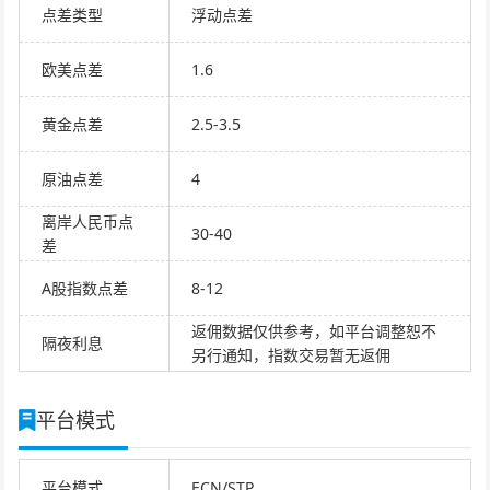
点差类型
浮动点差
欧美点差
1.6
黄金点差
2.5-3.5
原油点差
4
离岸人民币点
30-40
差
A股指数点差
8-12
返佣数据仅供参考，如平台调整恕不
隔夜利息
另行通知，指数交易暂无返佣
平台模式
平台模式
ECN/STP