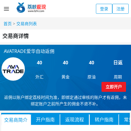
登录
注册
首页
>
交易商列表
交易商详情
AVATRADE爱华自动返佣
40
40
40
日返
外汇
黄金
原油
周期
立即开户
返佣以账户绑定荔枝时间为准，即绑定通过审核的账户才有返佣，未
绑定账户之前所产生的佣金不退不补。
开户指南
返现流程
转户指南
常
交易商简介