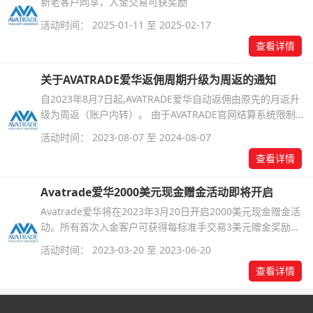
新老客户同享，入金交易可获奖励
活动时间： 2025-01-11 至 2025-02-17
查看详情
关于AVATRADE爱华返佣周期升级为周返的通知
自2023年8月7日起,AVATRADE爱华自动返佣由原先的月返升
级为周返（账户内转）。 由于AVATRADE官网结算系统限制，
每月的第一周及最后一周的返佣将被安排至月中12-15日支付
活动时间： 2023-08-07 至 2024-08-07
至交易账户。其余时间每周的交易返佣将在下一周的周四前内
查看详情
返交易账户中（通常在周三前就会执行）。升级后的返佣周期
可以简单记为一月三返。
Avatrade爱华2000美元现金赠金活动即将开启
Avatrade爱华将在2023年3月20日开启2000美元现金赠金活
动。所有首次入金客户可获得每标准手交易3美元赠金奖励，
奖励上限2000美元。所获赠金即可用于交易也可直接提现。
活动时间： 2023-03-20 至 2023-06-20
查看详情