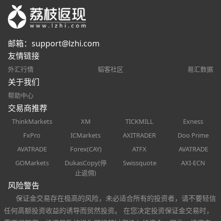
邮箱：
support@lzhi.com
友情链接
外汇行情
韬客社区
易汇数据
关于我们
帮助中心
交易商推荐
ThinkMarkets
XM
TICKMILL
Exness
FxPro
ICMarkets
AXITRADER
Doo Prime
AVATRADE
Forex(CAY)
ATFX
AVATRADE
GOMarkets
DukasCopy(停
Swissquote
AXI-ECN
止返佣)
风险警告
保证金交易存在极高的风险，未必适合所有的投资者，请不要轻信
任何高额投资收益的诱导而贸然投资。 在您决定投资保证金交易时，