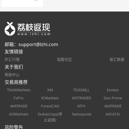
邮箱：
support@lzhi.com
友情链接
外汇行情
韬客社区
易汇数据
关于我们
帮助中心
交易商推荐
ThinkMarkets
XM
TICKMILL
Exness
FxPro
ICMarkets
AXITRADER
Doo Prime
AVATRADE
Forex(CAY)
ATFX
AVATRADE
GOMarkets
DukasCopy(停
Swissquote
AXI-ECN
止返佣)
风险警告