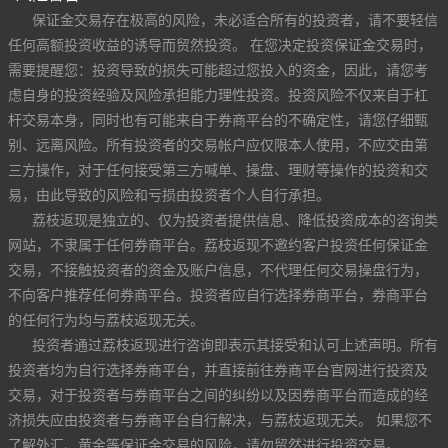
保证金交易存在极高的风险，未必适合所有的投资者，请不要轻信
任何高额投资收益的诱导而贸然投资。 在您决定投资保证金交易时，
需要提醒您：投资导致的损失可能超过您投入的资金，因此，请您考
虑自身的投资经验及风险承担能力理性投资。投资风险不仅来自于杠
杆交易本身，同时也有可能来自于券商平台的不确定性，请您仔细甄
别、远离风险。所有投资者的交易帐户应仅限本人使用，不应交由第
三方操作，对于任何接受第三方喊单、操盘、理财等操作的投资和交
易，由此导致的风险和亏损由投资者个人自行承担。
荔枝返现是独立的、仅为投资者提供信息、降低投资成本的咨询类
网站，不隶属于任何券商平台。荔枝返现不邀约客户投资任何保证金
交易，不接触投资者的资金及账户信息，不代理任何交易操盘行为，
不向客户推荐任何券商平台。投资者应自行选择券商平台，券商平台
的任何行为均与荔枝返现无关。
投资者通过荔枝返现进行咨询即表示其接受和认可上述声明。所有
投资者均为自行选择券商平台，并直接前往券商平台官网进行投资及
交易，对于投资者与券商平台之间的纠纷以及因券商平台而造成的经
济损失应由投资者与券商平台自行解决，与荔枝返现无关。 如果您不
了解外汇、黄金等保证金交易的风险，请勿贸然进行投资交易。