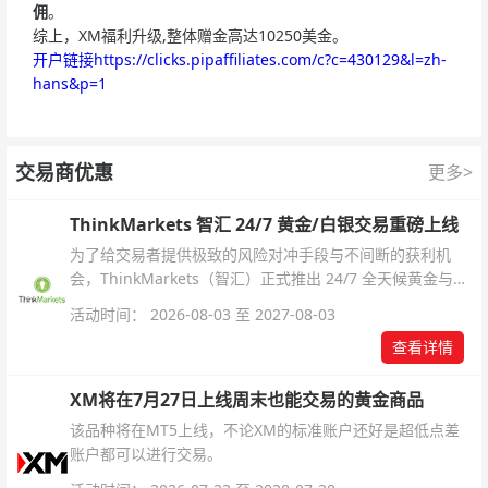
佣
。
综上，XM福利升级,整体赠金高达10250美金。
开户链接https://clicks.pipaffiliates.com/c?c=430129&l=zh-
hans&p=1
交易商优惠
更多>
ThinkMarkets 智汇 24/7 黄金/白银交易重磅上线
为了给交易者提供极致的风险对冲手段与不间断的获利机
会，ThinkMarkets（智汇）正式推出 24/7 全天候黄金与白
银交易！本文将为您详细拆解本次升级的核心交易品种、杠
活动时间： 2026-08-03 至 2027-08-03
杆配置、支持软件及交易细则。
查看详情
XM将在7月27日上线周末也能交易的黄金商品
该品种将在MT5上线，不论XM的标准账户还好是超低点差
账户都可以进行交易。