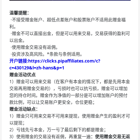
温馨提醒：
·不接受赠金账户、超低点差账户和股票账户不适用此赠金福
利。
·赠金不可以直接出金，但是可以用来交易，交易获得的盈利可
以出金。
·使用赠金交易没有返佣。
·投资涉及高风险。*条款与条例适用。
开户链接:https://clicks.pipaffiliates.com/c?
c=430129&l=zh-hans&p=1
赠金活动优点
1）赠金可以用来交易（在客户有本金的情况下，都是先用本金
交易再用赠金交易的），亏损时也可以抗亏损，赠金可以增加
您的持仓时间。赠金作为净值的一部分是可以增加账户的预付
款比例，可以让交易账户更安全，仓位更稳；
赠金活动缺点：
1）赠金只可用来交易不可用来提现，使用赠金产生的盈利才可
以提现；
2）亏钱先亏本金，万一亏了最后剩下的都是赠金；
3）使用赠金的交易没有返佣，再重复一遍
：使用赠金交易无返