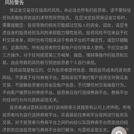
风险警告
保证金交易存在极高的风险，未必适合所有的投资者，请不要轻信
任何高额投资收益的诱导而贸然投资。 在您决定投资保证金交易时，
需要提醒您：投资导致的损失可能超过您投入的资金，因此，请您考
虑自身的投资经验及风险承担能力理性投资。投资风险不仅来自于杠
杆交易本身，同时也有可能来自于券商平台的不确定性，请您仔细甄
别、远离风险。所有投资者的交易帐户应仅限本人使用，不应交由第
三方操作，对于任何接受第三方喊单、操盘、理财等操作的投资和交
易，由此导致的风险和亏损由投资者个人自行承担。
荔枝返现是独立的、仅为投资者提供信息、降低投资成本的咨询类
网站，不隶属于任何券商平台。荔枝返现不邀约客户投资任何保证金
交易，不接触投资者的资金及账户信息，不代理任何交易操盘行为，
不向客户推荐任何券商平台。投资者应自行选择券商平台，券商平台
的任何行为均与荔枝返现无关。
投资者通过荔枝返现进行咨询即表示其接受和认可上述声明。所有
投资者均为自行选择券商平台，并直接前往券商平台官网进行投资及
交易，对于投资者与券商平台之间的纠纷以及因券商平台而造成的经
济损失应由投资者与券商平台自行解决，与荔枝返现无关。 如果您不