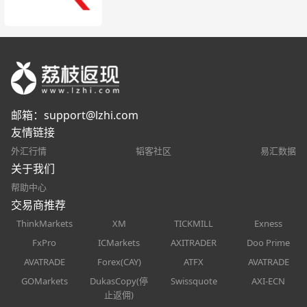
邮箱：
support@lzhi.com
友情链接
外汇行情
韬客社区
易汇数据
关于我们
帮助中心
交易商推荐
ThinkMarkets
XM
TICKMILL
Exness
FxPro
ICMarkets
AXITRADER
Doo Prime
AVATRADE
Forex(CAY)
ATFX
AVATRADE
GOMarkets
DukasCopy(停
Swissquote
AXI-ECN
止返佣)