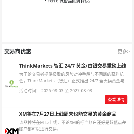
•
FxPro 保留最终解释权。
交易商优惠
更多>
ThinkMarkets 智汇 24/7 黄金/白银交易重磅上线
为了给交易者提供极致的风险对冲手段与不间断的获利机
会，ThinkMarkets（智汇）正式推出 24/7 全天候黄金与白
银交易！本文将为您详细拆解本次升级的核心交易品种、杠
活动时间： 2026-08-03 至 2027-08-03
杆配置、支持软件及交易细则。
查看详情
XM将在7月27日上线周末也能交易的黄金商品
该品种将在MT5上线，不论XM的标准账户还好是超低点差
账户都可以进行交易。