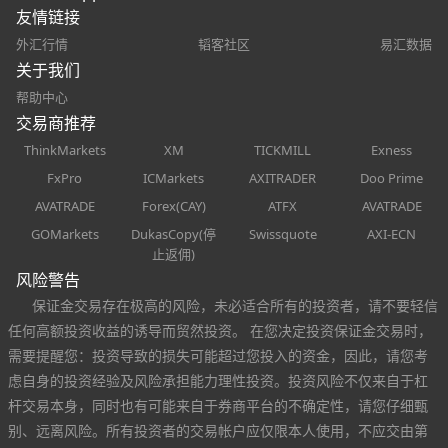
友情链接
外汇行情
韬客社区
易汇数据
关于我们
帮助中心
交易商推荐
ThinkMarkets
XM
TICKMILL
Exness
FxPro
ICMarkets
AXITRADER
Doo Prime
AVATRADE
Forex(CAY)
ATFX
AVATRADE
GOMarkets
DukasCopy(停
Swissquote
AXI-ECN
止返佣)
风险警告
保证金交易存在极高的风险，未必适合所有的投资者，请不要轻信
任何高额投资收益的诱导而贸然投资。 在您决定投资保证金交易时，
需要提醒您：投资导致的损失可能超过您投入的资金，因此，请您考
虑自身的投资经验及风险承担能力理性投资。投资风险不仅来自于杠
杆交易本身，同时也有可能来自于券商平台的不确定性，请您仔细甄
别、远离风险。所有投资者的交易帐户应仅限本人使用，不应交由第