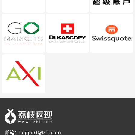
邮箱：
support@lzhi.com