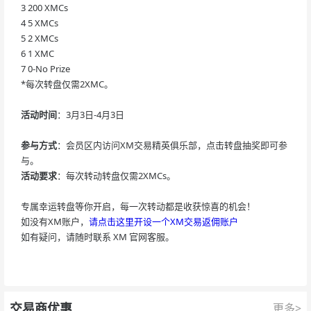
3
200 XMCs
4
5 XMCs
5
2 XMCs
6
1 XMC
7
0-No Prize
*每次转盘仅需2XMC。
活动时间
：3月3日-4月3日
参与方式
：会员区内访问XM交易精英俱乐部，点击转盘抽奖即可参
与。
活动要求
：每次转动转盘仅需2XMCs。
专属幸运转盘等你开启，每一次转动都是收获惊喜的机会！
如没有XM账户，
请点击这里开设一个XM交易返佣账户
如有疑问，请随时联系 XM 官网客服。
交易商优惠
更多>