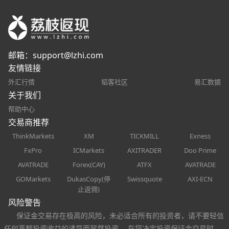
邮箱：
support@lzhi.com
友情链接
外汇行情
韬客社区
易汇数据
关于我们
帮助中心
交易商推荐
ThinkMarkets
XM
TICKMILL
Exness
FxPro
ICMarkets
AXITRADER
Doo Prime
AVATRADE
Forex(CAY)
ATFX
AVATRADE
GOMarkets
DukasCopy(停
Swissquote
AXI-ECN
止返佣)
风险警告
保证金交易存在极高的风险，未必适合所有的投资者，请不要轻信
任何高额投资收益的诱导而贸然投资。 在您决定投资保证金交易时，