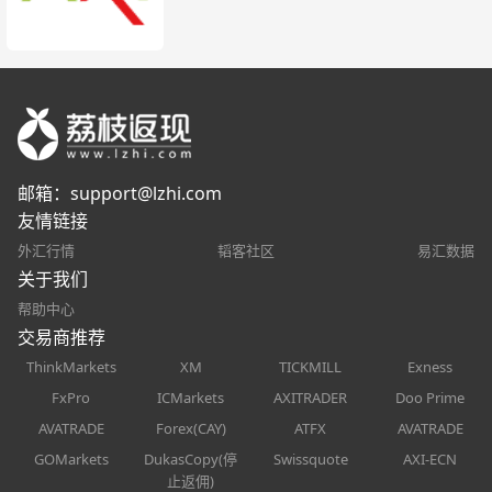
邮箱：
support@lzhi.com
友情链接
外汇行情
韬客社区
易汇数据
关于我们
帮助中心
交易商推荐
ThinkMarkets
XM
TICKMILL
Exness
FxPro
ICMarkets
AXITRADER
Doo Prime
AVATRADE
Forex(CAY)
ATFX
AVATRADE
GOMarkets
DukasCopy(停
Swissquote
AXI-ECN
止返佣)