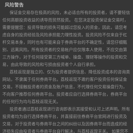
风险警告
保证金交易存在极高的风险，未必适合所有的投资者，请不要轻信
任何高额投资收益的诱导而贸然投资。 在您决定投资保证金交易时，
需要提醒您：投资导致的损失可能超过您投入的资金，因此，请您考
虑自身的投资经验及风险承担能力理性投资。投资风险不仅来自于杠
杆交易本身，同时也有可能来自于券商平台的不确定性，请您仔细甄
别、远离风险。所有投资者的交易帐户应仅限本人使用，不应交由第
三方操作，对于任何接受第三方喊单、操盘、理财等操作的投资和交
易，由此导致的风险和亏损由投资者个人自行承担。
荔枝返现是独立的、仅为投资者提供信息、降低投资成本的咨询类
网站，不隶属于任何券商平台。荔枝返现不邀约客户投资任何保证金
交易，不接触投资者的资金及账户信息，不代理任何交易操盘行为，
不向客户推荐任何券商平台。投资者应自行选择券商平台，券商平台
的任何行为均与荔枝返现无关。
投资者通过荔枝返现进行咨询即表示其接受和认可上述声明。所有
投资者均为自行选择券商平台，并直接前往券商平台官网进行投资及
交易，对于投资者与券商平台之间的纠纷以及因券商平台而造成的经
济损失应由投资者与券商平台自行解决，与荔枝返现无关。 如果您不