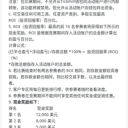
注意：在比赛期间，不允许从Tickmill钱包向活动账户进行内部
转账，该功能将被禁用。但允许从活动账户向钱包转出资金。
c. 可交易任何可用工具、任意资产类别，争取实现最高
ROI（投资回报率）百分比。
5. ROI（投资回报率）最高的前 10 名参赛者将获得如下所示的
现金奖励。ROI 是根据竞赛期间存入活动账户的总金额计算出
的盈亏百分比。
计算公式：
(已平仓盈亏+浮动盈亏) /存款总额 *100% = 投资回报率 (ROI)
（%）
*存款总额指存入活动账户的总金额。
6. 若比赛结束时有两名参赛者的 ROI 相同，则存款金额较高者
获胜。若存款金额也相同，则比较交易手数，以决出最终胜
者。
7. 客户专区将每日更新排行榜，供参赛者随时查看进度。
8. 参赛者在竞赛期间不能同时享受其他任何奖金或促销优惠。
9.
现金奖励如下：
排名 现金奖励
第 1 名 12,000 美元
第 2 名 8,000 美元
第 3 名 5,000 美元