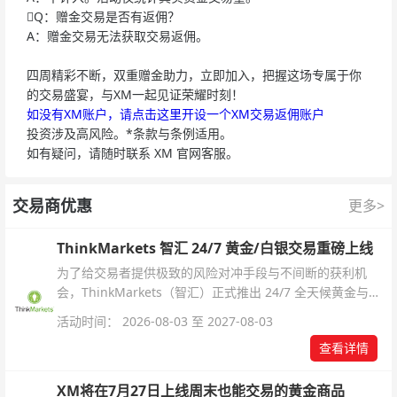
Q：赠金交易是否有返佣？
A：赠金交易无法获取交易返佣。
四周精彩不断，双重赠金助力，立即加入，把握这场专属于你
的交易盛宴，与XM一起见证荣耀时刻！
如没有XM账户，请点击这里开设一个XM交易返佣账户
投资涉及高风险。*条款与条例适用。
如有疑问，请随时联系 XM 官网客服。
交易商优惠
更多>
ThinkMarkets 智汇 24/7 黄金/白银交易重磅上线
为了给交易者提供极致的风险对冲手段与不间断的获利机
会，ThinkMarkets（智汇）正式推出 24/7 全天候黄金与白
银交易！本文将为您详细拆解本次升级的核心交易品种、杠
活动时间： 2026-08-03 至 2027-08-03
杆配置、支持软件及交易细则。
查看详情
XM将在7月27日上线周末也能交易的黄金商品