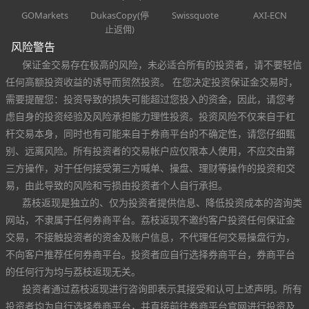
GOMarkets
DukasCopy(停
Swissquote
AXI-ECN
止返佣)
风险警告
保证金交易存在极高的风险，未必适合所有的投资者，请不要轻信
任何高额投资收益的诱导而贸然投资。 在您决定投资保证金交易时，
需要提醒您：投资导致的损失可能超过您投入的资金，因此，请您考
虑自身的投资经验及风险承担能力理性投资。投资风险不仅来自于杠
杆交易本身，同时也有可能来自于券商平台的不确定性，请您仔细甄
别、远离风险。所有投资者的交易帐户应仅限本人使用，不应交由第
三方操作，对于任何接受第三方喊单、操盘、理财等操作的投资和交
易，由此导致的风险和亏损由投资者个人自行承担。
荔枝返现是独立的、仅为投资者提供信息、降低投资成本的咨询类
网站，不隶属于任何券商平台。荔枝返现不邀约客户投资任何保证金
交易，不接触投资者的资金及账户信息，不代理任何交易操盘行为，
不向客户推荐任何券商平台。投资者应自行选择券商平台，券商平台
的任何行为均与荔枝返现无关。
投资者通过荔枝返现进行咨询即表示其接受和认可上述声明。所有
投资者均为自行选择券商平台，并直接前往券商平台官网进行投资及