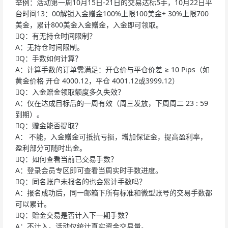
举例：活动第一周10月15日-21日的交易达标5手，10月22日平
台时间13：00解锁入金赠金100%上限100美金+ 30%上限700
美金，累计800美金入金赠金，入金即可领取。
Q：有无持仓时间限制？
A：无持仓时间限制。
Q：手数如何计算？
A：计算手数的订单需满足：开仓价与平仓价差 ≥ 10 Pips（如
黄金价格 开仓 4000.12，平仓 4001.12或3999.12）
Q：入金赠金领取额度多久失效？
A：仅在达成目标后的一周有效（周三发放，下周周二 23 : 59
到期）。
Q：赠金能否提取？
A： 不能，入金赠金可抵抗亏损，增加保证金，提高盈利率，
盈利部分可随时出金。
Q：如何查看当前已交易手数？
A：登录会员专区即可查看当周实时手数进度。
Q：同名账户未报名的也会累计手数吗？
A：报名成功后，同一邮箱下所有标准和微型账号的交易手数都
可以累计。
Q：赠金交易是否计入下一期手数？
A：不计入。活动仅统计真实资金交易量。