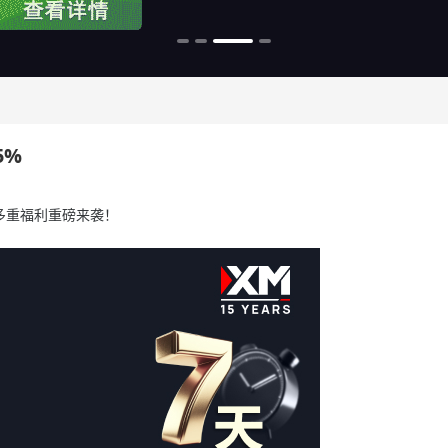
5%
年多重福利重磅来袭！