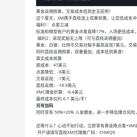
黄金返佣照拿，交易成本低到史无前例！
这个夏天，XM携手荔枝送上双重钜惠，让您低成本
福利1：点差立减
标准和微型账户的黄金点差直降17%，入场更低成本
福利2：返现奖励无上限（可与荔枝返佣叠加）
黄金、白银、比特币交易对每手最高返现7美元，交
同时荔枝返佣照拿，双重叠加，成本低到离谱！
真实成本核算
原成本：47美元
点差降低：-8美元
交易返现：-7美元
荔枝返佣：-18.9美元
XMC赠金折算：-6.4美元
最终成本仅约 6.7 美元/手！
另有加码
同时享有 50%+20% 入金赠金，进一步降低爆仓风
还等什么？心动不如行动，立即享有黄金降点差+XM
开户请填写荔枝XM代理推广码：CHWQ9