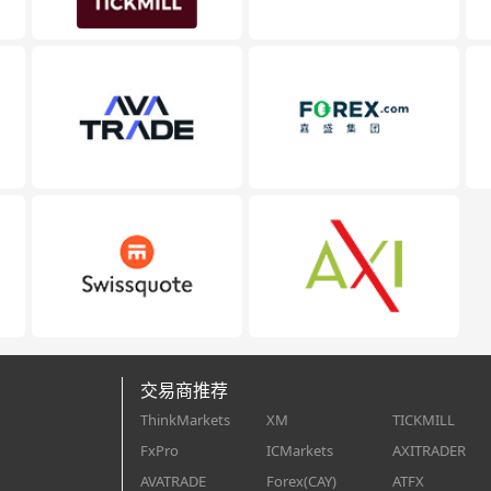
交易商推荐
ThinkMarkets
XM
TICKMILL
FxPro
ICMarkets
AXITRADER
AVATRADE
Forex(CAY)
ATFX