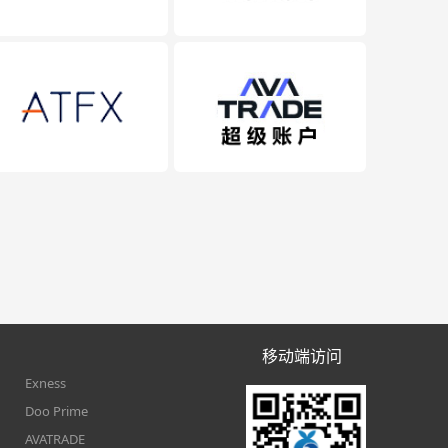
移动端访问
Exness
Doo Prime
AVATRADE