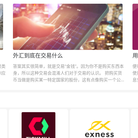
外汇到底在交易什么
用
很类
答案其实很简单，就是交易“金钱”。因为你不是购买东西本
便
你应
身，所以这种交易会混淆人们对于交易的认识。 把购买货
使
币当做是购买某一特定国家的股份，这有点像购买一个公司
息
的股票一样。货币的价格直接反映市场对于一国当前以及未
息
来经济状况的判断。