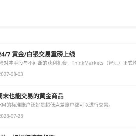
汇 24/7 黄金/白银交易重磅上线
冲手段与不间断的获利机会，ThinkMarkets（智汇）正式推出
细拆解本次升级的核心交易品种、杠杆配置、支持软件及交易细
027-08-03
线周末也能交易的黄金商品
论XM的标准账户还好是超低点差账户都可以进行交易。
028-07-28