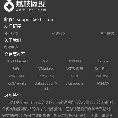
邮箱：
support@lzhi.com
友情链接
外汇行情
韬客社区
易汇数据
关于我们
帮助中心
交易商推荐
ThinkMarkets
XM
TICKMILL
Exness
FxPro
ICMarkets
AXITRADER
Doo Prime
AVATRADE
Forex(CAY)
ATFX
AVATRADE
GOMarkets
DukasCopy(停
Swissquote
AXI-ECN
止返佣)
风险警告
保证金交易存在极高的风险，未必适合所有的投资者，请不要轻信
任何高额投资收益的诱导而贸然投资。 在您决定投资保证金交易时，
需要提醒您：投资导致的损失可能超过您投入的资金，因此，请您考