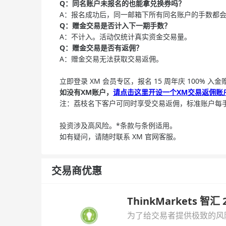
Q：同名账户未报名的也能拿兑换券吗？
A：报名成功后，同一邮箱下所有同名账户的手数都
Q：赠金交易是否计入下一期手数？
A：不计入。活动仅统计真实资金交易量。
Q：赠金交易是
否有返佣
？
A：赠金交易无法获取交易返佣。
立即登录 XM 会员专区，报名 15 周年庆 100%
如没有XM账户，
请点击这里开设一个XM交易返佣账
注：荔枝名下客户可同时享受交易返佣，标准账户每手返
投资涉及高风险。*条款与条例适用。
如有疑问，请随时联系 XM 官网客服。
交易商优惠
ThinkMarkets 智
为了给交易者提供极致的风险对