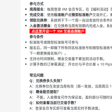
参与方式
周周报名
：每周登录 XM 会员专区，在【福利活动
完成交易
：使用
标准账户
或
微型
标准
账户
交易外汇、黄金
领取兑换券
：系统将于下一个周一自动发放符合条件
入金激活赠金
：在兑换券当周有效期内完成入金，系统即
点这里开设一个 XM 交易返佣账户
参与条件
标准账号或微型标准账号可参与
报名后，同一邮箱下所有同名标准账号和微型标准账号的交易
下一期更换报名账户）。
无持仓时间限制，赠金交易量不累加到活动手数。
计算手数的订单需满足：开仓价与平仓价差 ≥ 10 Pips（如 
常见问题
Q：兑换券多久失效？
A：兑换券仅在发放当周有效（周一发放，当周周日 11 :
Q：
赠金
能否提取？
A： 不能，入金赠金可作为保证金，盈利部分可随时
Q：如何查看当前已交易手数？
A：登录会员专区即可查看当周实时手数进度。