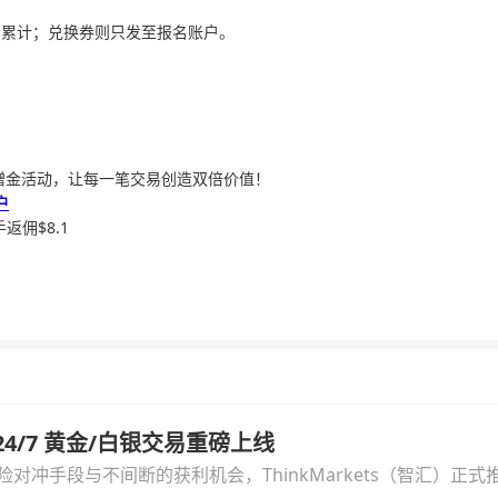
会累计；兑换券则只发至报名账户。
 入金赠金活动，让每一笔交易创造双倍价值！
户
佣$8.1
汇 24/7 黄金/白银交易重磅上线
冲手段与不间断的获利机会，ThinkMarkets（智汇）正式推出