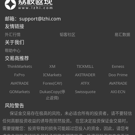
邮箱：
support@lzhi.com
友情链接
外汇行情
韬客社区
易汇数据
关于我们
帮助中心
交易商推荐
ThinkMarkets
XM
TICKMILL
Exness
FxPro
ICMarkets
AXITRADER
Doo Prime
AVATRADE
Forex(CAY)
ATFX
AVATRADE
GOMarkets
DukasCopy(停
Swissquote
AXI-ECN
止返佣)
风险警告
保证金交易存在极高的风险，未必适合所有的投资者，请不要轻信
任何高额投资收益的诱导而贸然投资。 在您决定投资保证金交易时，
需要提醒您：投资导致的损失可能超过您投入的资金，因此，请您考