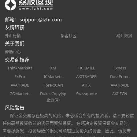
邮箱：
support@lzhi.com
友情链接
外汇行情
韬客社区
易汇数据
关于我们
帮助中心
交易商推荐
ThinkMarkets
XM
TICKMILL
Exness
FxPro
ICMarkets
AXITRADER
Doo Prime
AVATRADE
Forex(CAY)
ATFX
AVATRADE
GOMarkets
DukasCopy(停
Swissquote
AXI-ECN
止返佣)
风险警告
保证金交易存在极高的风险，未必适合所有的投资者，请不要轻信
任何高额投资收益的诱导而贸然投资。 在您决定投资保证金交易时，
需要提醒您：投资导致的损失可能超过您投入的资金，因此，请您考