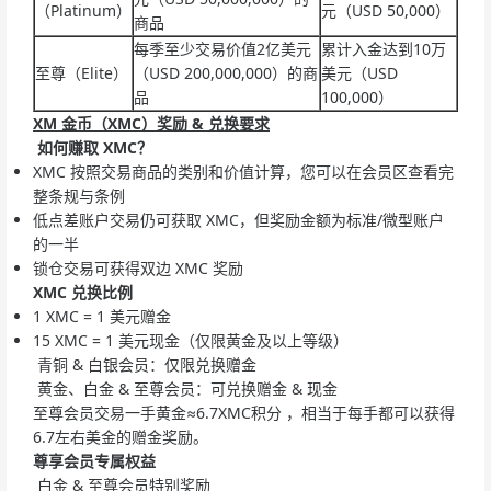
（Platinum）
元（USD 50,000）
商品
每季至少交易价值2亿美元
累计入金达到10万
至尊（Elite）
（USD 200,000,000）的商
美元（USD
品
100,000）
XM 金币（XMC）奖励 & 兑换
要求
如何赚取 XMC？
XMC 按照交易商品的类别和价值计算，您可以在会员区查看完
整条规与条例
低点差账户交易仍可获取 XMC，但奖励金额为标准/微型账户
的一半
锁仓交易可获得双边 XMC 奖励
XMC 兑换比例
1 XMC = 1 美元赠金
15 XMC = 1 美元现金（仅限黄金及以上等级）
青铜 & 白银会员：仅限兑换赠金
黄金、白金 & 至尊会员：可兑换赠金 & 现金
至尊会员交易一手黄金≈6.7XMC积分 ，相当于每手都可以获得
6.7左右美金的赠金奖励。
尊享会员专属权益
白金 & 至尊会员特别奖励