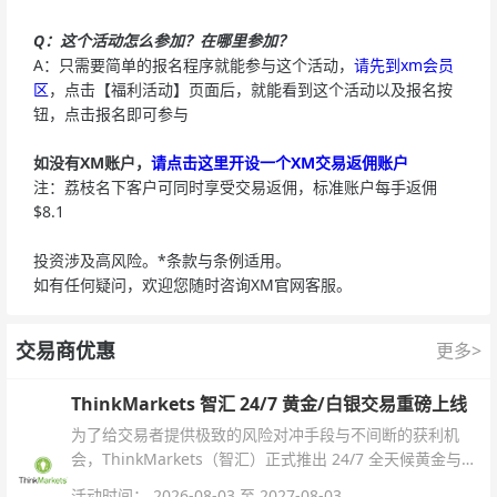
Q：这个活动怎么参加？在哪里参加？
A：只需要简单的报名程序就能参与这个活动，
请先到xm会员
区
，点击【福利活动】页面后，就能看到这个活动以及报名按
钮，点击报名即可参与
如没有XM账户，
请点击这里开设一个XM交易返佣账户
注：荔枝名下客户可同时享受交易返佣，标准账户每手返佣
$8.1
投资涉及高风险。*条款与条例适用。
如有任何疑问，欢迎您随时咨询XM官网客服。
交易商优惠
更多>
ThinkMarkets 智汇 24/7 黄金/白银交易重磅上线
为了给交易者提供极致的风险对冲手段与不间断的获利机
会，ThinkMarkets（智汇）正式推出 24/7 全天候黄金与白
银交易！本文将为您详细拆解本次升级的核心交易品种、杠
活动时间： 2026-08-03 至 2027-08-03