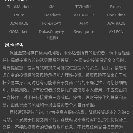
ThinkMarkets
XM
TICKMILL
Exness
FxPro
ICMarkets
AXITRADER
Doo Prime
AVATRADE
Forex(CAY)
ATFX
AVATRADE
GOMarkets
DukasCopy(停
Swissquote
AXI-ECN
止返佣)
风险警告
保证金交易存在极高的风险，未必适合所有的投资者，请不要轻信
任何高额投资收益的诱导而贸然投资。 在您决定投资保证金交易时，
需要提醒您：投资导致的损失可能超过您投入的资金，因此，请您考
虑自身的投资经验及风险承担能力理性投资。投资风险不仅来自于杠
杆交易本身，同时也有可能来自于券商平台的不确定性，请您仔细甄
别、远离风险。所有投资者的交易帐户应仅限本人使用，不应交由第
三方操作，对于任何接受第三方喊单、操盘、理财等操作的投资和交
易，由此导致的风险和亏损由投资者个人自行承担。
荔枝返现是独立的、仅为投资者提供信息、降低投资成本的咨询类
网站，不隶属于任何券商平台。荔枝返现不邀约客户投资任何保证金
交易，不接触投资者的资金及账户信息，不代理任何交易操盘行为，