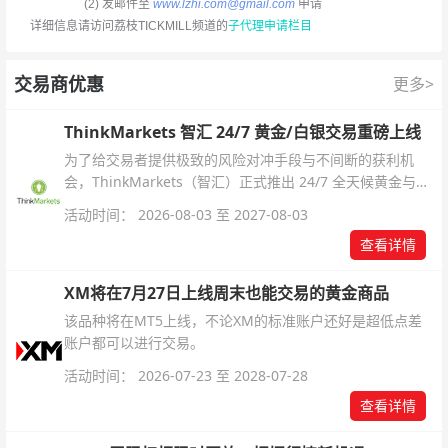
(2) 发邮件至
www.lzhi.com@gmail.com
申请
详细信息请访问荔枝TICKMILL频道的
子代理申请栏目
交易商优惠
更多>
ThinkMarkets 智汇 24/7 黄金/白银交易重磅上线
为了给交易者提供极致的风险对冲手段与不间断的获利机
会，ThinkMarkets（智汇）正式推出 24/7 全天候黄金与白
银交易！本文将为您详细拆解本次升级的核心交易品种、杠
活动时间： 2026-08-03 至 2027-08-03
杆配置、支持软件及交易细则。
查看详情
XM将在7月27日上线周末也能交易的黄金商品
该品种将在MT5上线，不论XM的标准账户还好是超低点差
账户都可以进行交易。
活动时间： 2026-07-23 至 2028-07-28
查看详情