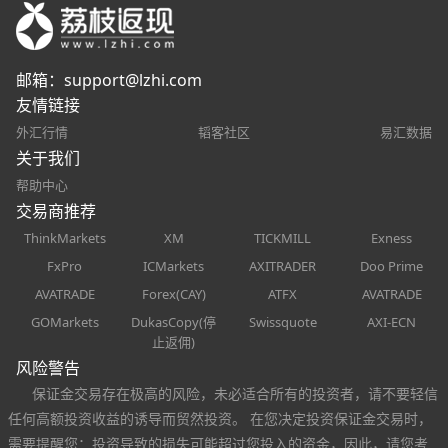
邮箱：
support@lzhi.com
友情链接
外汇行情
韬客社区
易汇数据
关于我们
帮助中心
交易商推荐
ThinkMarkets
XM
TICKMILL
Exness
FxPro
ICMarkets
AXITRADER
Doo Prime
AVATRADE
Forex(CAY)
ATFX
AVATRADE
GOMarkets
DukasCopy(停
Swissquote
AXI-ECN
止返佣)
风险警告
保证金交易存在极高的风险，未必适合所有的投资者，请不要轻信
任何高额投资收益的诱导而贸然投资。 在您决定投资保证金交易时，
需要提醒您：投资导致的损失可能超过您投入的资金，因此，请您考