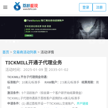
登录
注册
首页
>
交易商活动列表
>
活动详情
TICKMILL开通子代理业务
活动时间：2025-01-09 至 2035-01-02
TICKMILL平台子代理佣金待遇：
标准账户：
10美元/标准手
RAW账户：
2.5美元/标准手
结算周期：
周
结
激活条件：
5个活跃账户（但自第一个客户即开始结算佣金）
TICKMILL子代理待遇高于荔枝客户返佣的8.4美元/标准手
申请条件：
(1) 通过荔枝开设一个TICKMILL交易账户，
开户链接