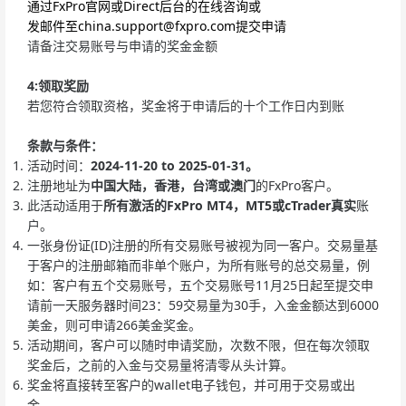
通过FxPro官网或Direct后台的在线咨询或
发邮件至
china.support@fxpro.com
提交申请
请备注交易账号与申请的奖金金额
4:领取奖励
若您符合领取资格，奖金将于申请后的十个工作日内到账
条款与条件：
活动时间：
2024-11-20 to 2025-01-31。
注册地址为
中国大陆，香港，台湾或澳门
的FxPro客户。
此活动适用于
所有激活的FxPro MT4，MT5或cTrader真实
账
户。
一张身份证(ID)注册的所有交易账号被视为同一客户。交易量基
于客户的注册邮箱而非单个账户，为所有账号的总交易量，例
如：客户有五个交易账号，五个交易账号11月25日起至提交申
请前一天服务器时间23：59交易量为30手，入金金额达到6000
美金，则可申请266美金奖金。
活动期间，客户可以随时申请奖励，次数不限，但在每次领取
奖金后，之前的入金与交易量将清零从头计算。
奖金将直接转至客户的wallet电子钱包，并可用于交易或出
金。