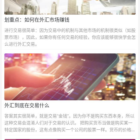
划重点：如何在外汇市场赚钱
进行交易很简单：因为交易中的机制与其他市场的机制很类似（如股
票市场），因此，如果你有任何交易的经验，你应该能够很快学会怎
么进行外汇交易。
外汇到底在交易什么
答案其实很简单，就是交易“金钱”。因为你不是购买东西本身，所以
这种交易会混淆人们对于交易的认识。 把购买货币当做是购买某一
特定国家的股份，这有点像购买一个公司的股票一样。货币的价格直
接反映市场对于一国当前以及未来经济状况的判断。