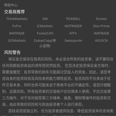
帮助中心
交易商推荐
ThinkMarkets
XM
TICKMILL
Exness
FxPro
ICMarkets
AXITRADER
Doo Prime
AVATRADE
Forex(CAY)
ATFX
AVATRADE
GOMarkets
DukasCopy(停
Swissquote
AXI-ECN
止返佣)
风险警告
保证金交易存在极高的风险，未必适合所有的投资者，请不要轻信
任何高额投资收益的诱导而贸然投资。 在您决定投资保证金交易时，
需要提醒您：投资导致的损失可能超过您投入的资金，因此，请您考
虑自身的投资经验及风险承担能力理性投资。投资风险不仅来自于杠
杆交易本身，同时也有可能来自于券商平台的不确定性，请您仔细甄
别、远离风险。所有投资者的交易帐户应仅限本人使用，不应交由第
三方操作，对于任何接受第三方喊单、操盘、理财等操作的投资和交
易，由此导致的风险和亏损由投资者个人自行承担。
荔枝返现是独立的、仅为投资者提供信息、降低投资成本的咨询类