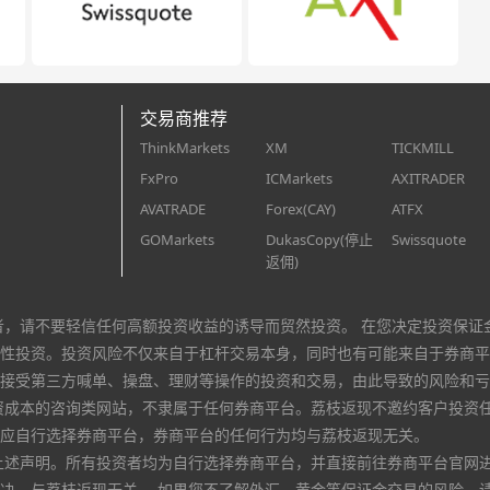
交易商推荐
ThinkMarkets
XM
TICKMILL
FxPro
ICMarkets
AXITRADER
AVATRADE
Forex(CAY)
ATFX
GOMarkets
DukasCopy(停止
Swissquote
返佣)
者，请不要轻信任何高额投资收益的诱导而贸然投资。 在您决定投资保证
性投资。投资风险不仅来自于杠杆交易本身，同时也有可能来自于券商平
接受第三方喊单、操盘、理财等操作的投资和交易，由此导致的风险和亏
资成本的咨询类网站，不隶属于任何券商平台。荔枝返现不邀约客户投资
应自行选择券商平台，券商平台的任何行为均与荔枝返现无关。
上述声明。所有投资者均为自行选择券商平台，并直接前往券商平台官网
决，与荔枝返现无关。 如果您不了解外汇、黄金等保证金交易的风险，