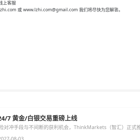
停线上客服
zhi.com
或
www.lzhi.com@gmail.com
我们将尽快为您解答。
汇 24/7 黄金/白银交易重磅上线
冲手段与不间断的获利机会，ThinkMarkets（智汇）正式推出
细拆解本次升级的核心交易品种、杠杆配置、支持软件及交易细
027-08-03