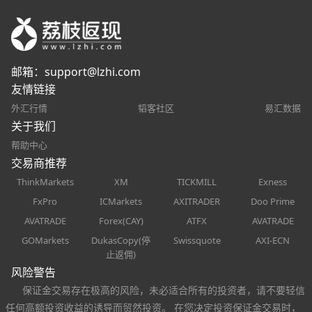
邮箱：
support@lzhi.com
友情链接
外汇行情
韬客社区
易汇数据
关于我们
帮助中心
交易商推荐
ThinkMarkets
XM
TICKMILL
Exness
FxPro
ICMarkets
AXITRADER
Doo Prime
AVATRADE
Forex(CAY)
ATFX
AVATRADE
GOMarkets
DukasCopy(停
Swissquote
AXI-ECN
止返佣)
风险警告
保证金交易存在极高的风险，未必适合所有的投资者，请不要轻信
任何高额投资收益的诱导而贸然投资。 在您决定投资保证金交易时，