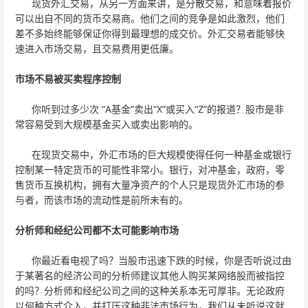
现货外汇交易，从另一方面来讲，是分散交易，和意味着报价
可以出自不同的货币交易商。他们之间的竞争是如此激烈，他们
差不多始终能够保证你得到最理想的成交价。外汇交易者能够快
速进入市场交易，且交易费用更低廉。
市场不易被买卖程序控制
你听到过多少次 “A基金”卖出“X”或买入“Z”的报道？股市是非
常容易受到大规模基金买入或卖出影响的。
在现货交易中，外汇市场的巨大规模使得任何一种基金或银行
控制某一特定货币的可能性非常小。银行，对冲基金，政府，零
售货币互换机构，拥有大量净资产的个人只是现货外汇市场的参
与者，而该市场的流动性是前所未有的。
分析师和经纪公司都不太可能影响市场
你最近看电视了吗？当股市迅速下跌的时候，你是否听说过由
于某著名的经济公司的分析师建议其他人购买某网络股而被指控
的吗？分析师和经纪公司之间的这种关系本无可厚非。无论政府
以何种方式介入，并打压这种非法市场行为，我们从未听说这就