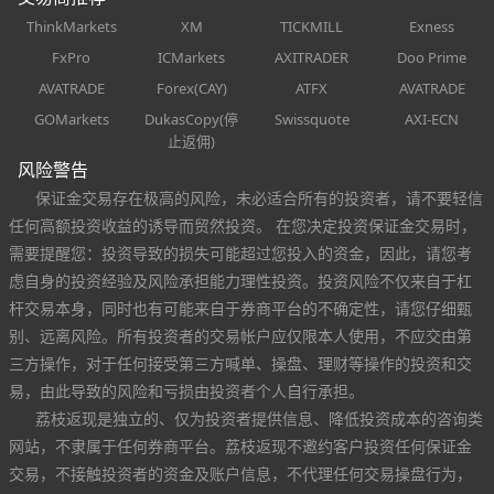
ThinkMarkets
XM
TICKMILL
Exness
FxPro
ICMarkets
AXITRADER
Doo Prime
AVATRADE
Forex(CAY)
ATFX
AVATRADE
GOMarkets
DukasCopy(停
Swissquote
AXI-ECN
止返佣)
风险警告
保证金交易存在极高的风险，未必适合所有的投资者，请不要轻信
任何高额投资收益的诱导而贸然投资。 在您决定投资保证金交易时，
需要提醒您：投资导致的损失可能超过您投入的资金，因此，请您考
虑自身的投资经验及风险承担能力理性投资。投资风险不仅来自于杠
杆交易本身，同时也有可能来自于券商平台的不确定性，请您仔细甄
别、远离风险。所有投资者的交易帐户应仅限本人使用，不应交由第
三方操作，对于任何接受第三方喊单、操盘、理财等操作的投资和交
易，由此导致的风险和亏损由投资者个人自行承担。
荔枝返现是独立的、仅为投资者提供信息、降低投资成本的咨询类
网站，不隶属于任何券商平台。荔枝返现不邀约客户投资任何保证金
交易，不接触投资者的资金及账户信息，不代理任何交易操盘行为，