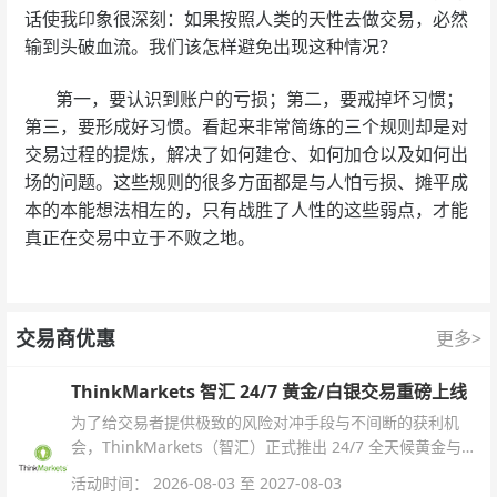
话使我印象很深刻：如果按照人类的天性去做交易，必然
输到头破血流。我们该怎样避免出现这种情况？
第一，要认识到账户的亏损；第二，要戒掉坏习惯；
第三，要形成好习惯。看起来非常简练的三个规则却是对
交易过程的提炼，解决了如何建仓、如何加仓以及如何出
场的问题。这些规则的很多方面都是与人怕亏损、摊平成
本的本能想法相左的，只有战胜了人性的这些弱点，才能
真正在交易中立于不败之地。
交易商优惠
更多>
ThinkMarkets 智汇 24/7 黄金/白银交易重磅上线
为了给交易者提供极致的风险对冲手段与不间断的获利机
会，ThinkMarkets（智汇）正式推出 24/7 全天候黄金与白
银交易！本文将为您详细拆解本次升级的核心交易品种、杠
活动时间： 2026-08-03 至 2027-08-03
杆配置、支持软件及交易细则。