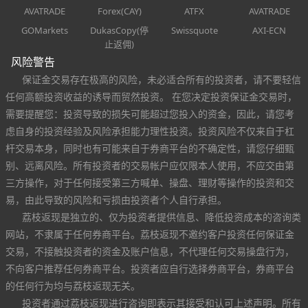
AVATRADE
Forex(CAY)
ATFX
AVATRADE
GOMarkets
DukasCopy(停
Swissquote
AXI-ECN
止返佣)
风险警告
保证金交易存在极高的风险，未必适合所有的投资者，请不要轻信
任何高额投资收益的诱导而贸然投资。 在您决定投资保证金交易时，
需要提醒您：投资导致的损失可能超过您投入的资金，因此，请您考
虑自身的投资经验及风险承担能力理性投资。投资风险不仅来自于杠
杆交易本身，同时也有可能来自于券商平台的不确定性，请您仔细甄
别、远离风险。所有投资者的交易帐户应仅限本人使用，不应交由第
三方操作，对于任何接受第三方喊单、操盘、理财等操作的投资和交
易，由此导致的风险和亏损由投资者个人自行承担。
荔枝返现是独立的、仅为投资者提供信息、降低投资成本的咨询类
网站，不隶属于任何券商平台。荔枝返现不邀约客户投资任何保证金
交易，不接触投资者的资金及账户信息，不代理任何交易操盘行为，
不向客户推荐任何券商平台。投资者应自行选择券商平台，券商平台
的任何行为均与荔枝返现无关。
投资者通过荔枝返现进行咨询即表示其接受和认可上述声明。所有