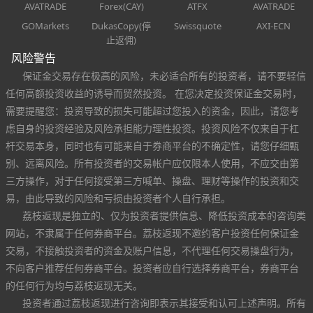
AVATRADE
Forex(CAY)
ATFX
AVATRADE
GOMarkets
DukasCopy(停
Swissquote
AXI-ECN
止返佣)
风险警告
保证金交易存在极高的风险，未必适合所有的投资者，请不要轻信
任何高额投资收益的诱导而贸然投资。 在您决定投资保证金交易时，
需要提醒您：投资导致的损失可能超过您投入的资金，因此，请您考
虑自身的投资经验及风险承担能力理性投资。投资风险不仅来自于杠
杆交易本身，同时也有可能来自于券商平台的不确定性，请您仔细甄
别、远离风险。所有投资者的交易帐户应仅限本人使用，不应交由第
三方操作，对于任何接受第三方喊单、操盘、理财等操作的投资和交
易，由此导致的风险和亏损由投资者个人自行承担。
荔枝返现是独立的、仅为投资者提供信息、降低投资成本的咨询类
网站，不隶属于任何券商平台。荔枝返现不邀约客户投资任何保证金
交易，不接触投资者的资金及账户信息，不代理任何交易操盘行为，
不向客户推荐任何券商平台。投资者应自行选择券商平台，券商平台
的任何行为均与荔枝返现无关。
投资者通过荔枝返现进行咨询即表示其接受和认可上述声明。所有