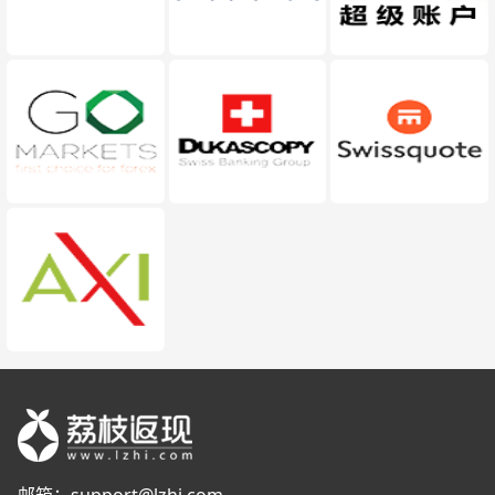
邮箱：
support@lzhi.com