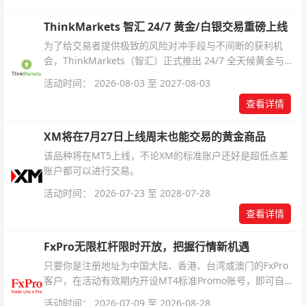
ThinkMarkets 智汇 24/7 黄金/白银交易重磅上线
为了给交易者提供极致的风险对冲手段与不间断的获利机
会，ThinkMarkets（智汇）正式推出 24/7 全天候黄金与白
银交易！本文将为您详细拆解本次升级的核心交易品种、杠
活动时间： 2026-08-03 至 2027-08-03
杆配置、支持软件及交易细则。
查看详情
XM将在7月27日上线周末也能交易的黄金商品
该品种将在MT5上线，不论XM的标准账户还好是超低点差
账户都可以进行交易。
活动时间： 2026-07-23 至 2028-07-28
查看详情
FxPro无限杠杆限时开放，把握行情新机遇
只要你是注册地址为中国大陆、香港、台湾或澳门的FxPro
客户，在活动有效期内开设MT4标准Promo账号，即可自动
解锁无限倍杠杆福利，无需额外复杂操作。
活动时间： 2026-07-09 至 2026-08-28