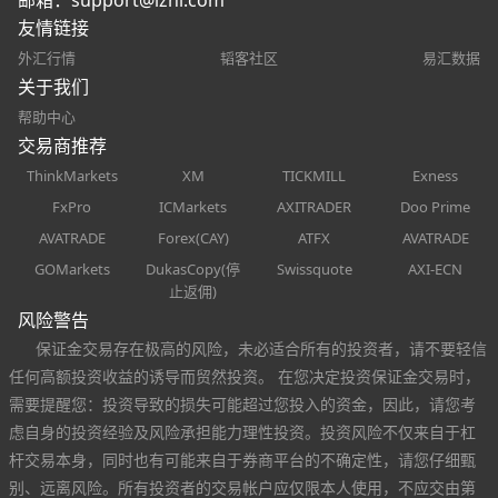
友情链接
外汇行情
韬客社区
易汇数据
关于我们
帮助中心
交易商推荐
ThinkMarkets
XM
TICKMILL
Exness
FxPro
ICMarkets
AXITRADER
Doo Prime
AVATRADE
Forex(CAY)
ATFX
AVATRADE
GOMarkets
DukasCopy(停
Swissquote
AXI-ECN
止返佣)
风险警告
保证金交易存在极高的风险，未必适合所有的投资者，请不要轻信
任何高额投资收益的诱导而贸然投资。 在您决定投资保证金交易时，
需要提醒您：投资导致的损失可能超过您投入的资金，因此，请您考
虑自身的投资经验及风险承担能力理性投资。投资风险不仅来自于杠
杆交易本身，同时也有可能来自于券商平台的不确定性，请您仔细甄
别、远离风险。所有投资者的交易帐户应仅限本人使用，不应交由第