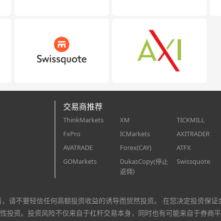
交易商推荐
ThinkMarkets
XM
TICKMILL
FxPro
ICMarkets
AXITRADER
AVATRADE
Forex(CAY)
ATFX
GOMarkets
DukasCopy(停止
Swissquote
返佣)
者，请不要轻信任何高额投资收益的诱导而贸然投资。 在您决定投资保证
性投资。投资风险不仅来自于杠杆交易本身，同时也有可能来自于券商平