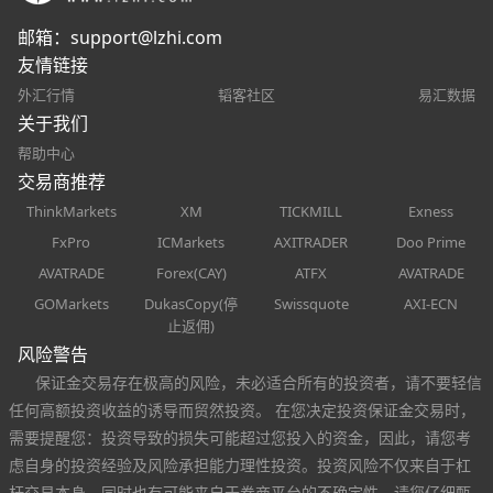
邮箱：
support@lzhi.com
友情链接
外汇行情
韬客社区
易汇数据
关于我们
帮助中心
交易商推荐
ThinkMarkets
XM
TICKMILL
Exness
FxPro
ICMarkets
AXITRADER
Doo Prime
AVATRADE
Forex(CAY)
ATFX
AVATRADE
GOMarkets
DukasCopy(停
Swissquote
AXI-ECN
止返佣)
风险警告
保证金交易存在极高的风险，未必适合所有的投资者，请不要轻信
任何高额投资收益的诱导而贸然投资。 在您决定投资保证金交易时，
需要提醒您：投资导致的损失可能超过您投入的资金，因此，请您考
虑自身的投资经验及风险承担能力理性投资。投资风险不仅来自于杠
杆交易本身，同时也有可能来自于券商平台的不确定性，请您仔细甄