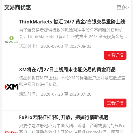
交易商优惠
更多>
ThinkMarkets 智汇 24/7 黄金/白银交易重磅上线
为了给交易者提供极致的风险对冲手段与不间断的获利机
会，ThinkMarkets（智汇）正式推出 24/7 全天候黄金与白
银交易！本文将为您详细拆解本次升级的核心交易品种、杠
活动时间： 2026-08-03 至 2027-08-03
杆配置、支持软件及交易细则。
查看详情
XM将在7月27日上线周末也能交易的黄金商品
该品种将在MT5上线，不论XM的标准账户还好是超低点差
账户都可以进行交易。
活动时间： 2026-07-23 至 2028-07-28
查看详情
FxPro无限杠杆限时开放，把握行情新机遇
只要你是注册地址为中国大陆、香港、台湾或澳门的FxPro
客户，在活动有效期内开设MT4标准Promo账号，即可自动