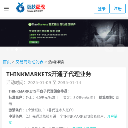
登录
注册
首页
>
交易商活动列表
>
活动详情
THINKMARKETS开通子代理业务
活动时间：2025-01-09 至 2035-01-14
THINKMARKETS平台子代理佣金待遇：
标准账户：
外汇：4.0美元/标准手 黄金
：
8.0美元/标准手
结算周期：
周
结
激活条件：
1个活跃账户（非代理本人账户）
申请条件:
（1）先通过荔枝开设一个THINKMARKETS交易账户，
开户链
接