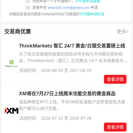
（2）然后申请一个子代理账户，
子代理申请链接
（3）发邮件至
www.lzhi.com@gmail.com
申请
详细信息请访问荔枝THINKMARKETS频道的
子代理申请栏目
交易商优惠
更多>
ThinkMarkets 智汇 24/7 黄金/白银交易重磅上线
为了给交易者提供极致的风险对冲手段与不间断的获利机
会，ThinkMarkets（智汇）正式推出 24/7 全天候黄金与白
银交易！本文将为您详细拆解本次升级的核心交易品种、杠
活动时间： 2026-08-03 至 2027-08-03
杆配置、支持软件及交易细则。
查看详情
XM将在7月27日上线周末也能交易的黄金商品
该品种将在MT5上线，不论XM的标准账户还好是超低点差
账户都可以进行交易。
活动时间： 2026-07-23 至 2028-07-28
查看详情