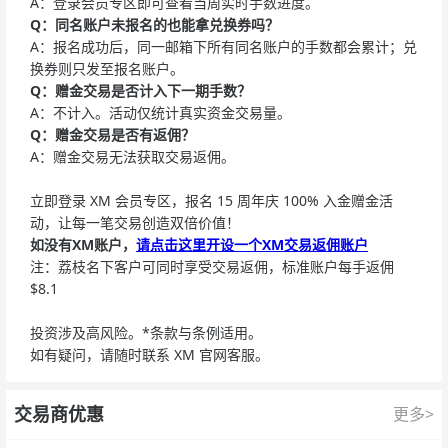
A：登录会员专区即可查看当周实时手数进度。
Q：同名账户未报名的也能拿兑换券吗？
A：报名成功后，同一邮箱下所有同名账户的手数都会累计；兑
换券则只发至报名账户。
Q：赠金交易是否计入下一期手数？
A：不计入。活动仅统计真实资金交易量。
Q：赠金交易是
否有返佣
？
A：赠金交易无法获取交易返佣。
立即登录 XM 会员专区，报名 15 周年庆 100% 入金赠金活
动，让每一笔交易创造双倍价值！
如没有XM账户，
请点击这里开设一个XM交易返佣账户
注：荔枝名下客户可同时享受交易返佣，标准账户每手返佣
$8.1
投资涉及高风险。*条款与条例适用。
如有疑问，请随时联系 XM 官网客服。
交易商优惠
更多>