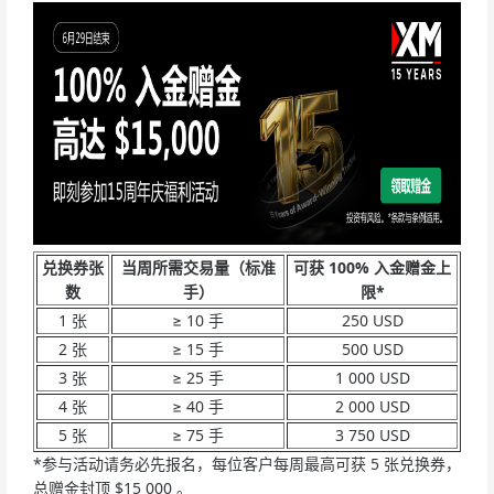
兑换券张
当周所需交易量（标准
可获 100% 入金赠金上
数
手）
限*
1 张
≥ 10 手
250 USD
2 张
≥ 15 手
500 USD
3 张
≥ 25 手
1 000 USD
4 张
≥ 40 手
2 000 USD
5 张
≥ 75 手
3 750 USD
*参与活动请务必先报名，每位客户每周最高可获 5 张兑换券，
总赠金封顶 $15 000 。