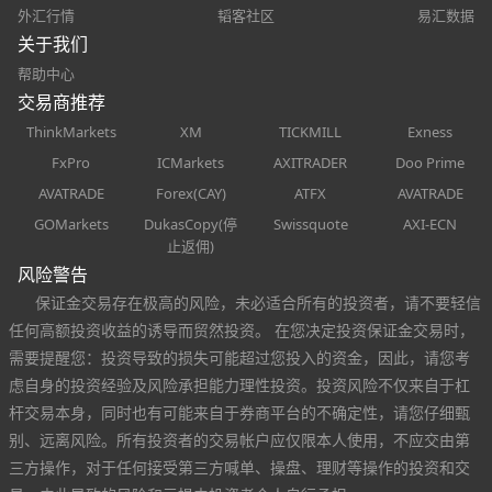
外汇行情
韬客社区
易汇数据
关于我们
帮助中心
交易商推荐
ThinkMarkets
XM
TICKMILL
Exness
FxPro
ICMarkets
AXITRADER
Doo Prime
AVATRADE
Forex(CAY)
ATFX
AVATRADE
GOMarkets
DukasCopy(停
Swissquote
AXI-ECN
止返佣)
风险警告
保证金交易存在极高的风险，未必适合所有的投资者，请不要轻信
任何高额投资收益的诱导而贸然投资。 在您决定投资保证金交易时，
需要提醒您：投资导致的损失可能超过您投入的资金，因此，请您考
虑自身的投资经验及风险承担能力理性投资。投资风险不仅来自于杠
杆交易本身，同时也有可能来自于券商平台的不确定性，请您仔细甄
别、远离风险。所有投资者的交易帐户应仅限本人使用，不应交由第
三方操作，对于任何接受第三方喊单、操盘、理财等操作的投资和交