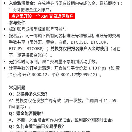
入金激活赠金
：在兑换券当周有效期内完成入金，系统即按 1 :
1 比例把赠金注入账户。
点这里开设一个 XM 交易返佣账户
参与条件
标准账号或微型标准账号可参与
报名后，同一邮箱下所有同名标准账号和微型标准账号的交易
手数共享（限外汇、黄金、白银、BTCUSD、BTCEUR、
BTCJPY、BTCGBP）；
兑换券仅限报名账户入金时使用
（可在
下一期更换报名账户）。
无持仓时间限制，赠金交易量不累加到活动手数。
计算手数的订单需满足：开仓价与平仓价差 ≥ 10 Pips（如 黄
金价格 开仓 3000.12，平仓 3001.12或2999.12）。
常见问题
Q：兑换券多久失效？
A：兑换券仅在发放当周有效（周一发放，当周周日 11 : 59
PM 到期）。
Q：
赠金
能否提取？
A： 不能，入金赠金可作为保证金，盈利部分可随时出金。
Q：如何查看当前已交易手数？