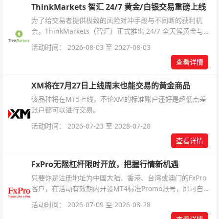
ThinkMarkets 智汇 24/7 黄金/白银交易重磅上线
为了给交易者提供极致的风险对冲手段与不间断的获利机
会，ThinkMarkets（智汇）正式推出 24/7 全天候黄金与白
银交易！本文将为您详细拆解本次升级的核心交易品种、杠
活动时间： 2026-08-03 至 2027-08-03
杆配置、支持软件及交易细则。
查看详情
XM将在7月27日上线周末也能交易的黄金商品
该品种将在MT5上线，不论XM的标准账户还好是超低点差
账户都可以进行交易。
活动时间： 2026-07-23 至 2028-07-28
查看详情
FxPro无限杠杆限时开放，把握行情新机遇
只要你是注册地址为中国大陆、香港、台湾或澳门的FxPro
客户，在活动有效期内开设MT4标准Promo账号，即可自动
解锁无限倍杠杆福利，无需额外复杂操作。
活动时间： 2026-07-09 至 2026-08-28