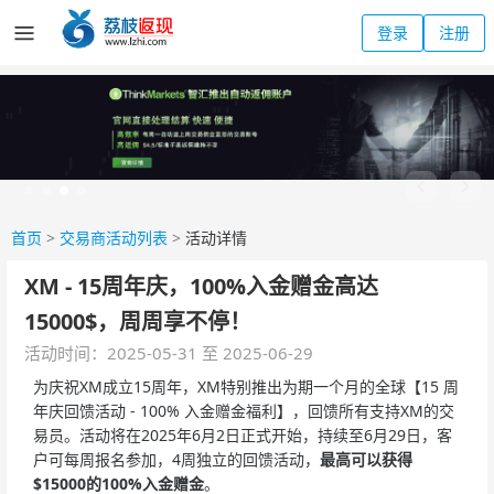
登录
注册
首页
>
交易商活动列表
>
活动详情
XM - 15周年庆，100%入金赠金高达
15000$，周周享不停！
活动时间：2025-05-31 至 2025-06-29
为庆祝XM成立15周年，XM特别推出为期一个月的全球【15 周
年庆回馈活动 - 100% 入金赠金福利】，回馈所有支持XM的交
易员。活动将在2025年6月2日正式开始，持续至6月29日，客
户可每周报名参加，4周独立的回馈活动，
最高可以获得
$
1500
0
的
100%
入金赠金
。